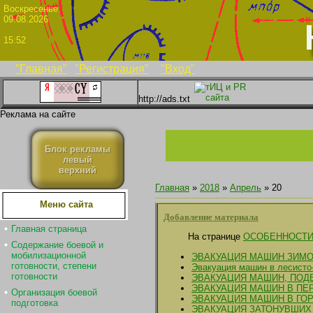
Воскрес
09.08.2026
15:52
"Главная"
"Регистрация"
"Вход"
http://ads.txt
Реклама на сайте
Блок рекламы
левый
верхний
Главная
»
2018
»
Апрель
»
20
Меню сайта
Добавление материала
Главная страница
На странице
ОСОБЕННОСТИ
Содержание боевой и
мобилизационной
ЭВАКУАЦИЯ МАШИН ЗИМ
готовности, степени
Эвакуация машин в лесисто
готовности
ЭВАКУАЦИЯ МАШИН, ПО
ЭВАКУАЦИЯ МАШИН В ПЕ
Организация боевой
ЭВАКУАЦИЯ МАШИН В ГО
подготовка
ЭВАКУАЦИЯ ЗАТОНУВШИХ