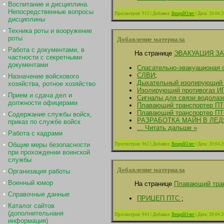
Воспитание и дисциплина.
Непосредственные вопросы
Просмотров:
912
|
Добавил:
ВещийОлег
|
Дата:
20.04.
дисциплины
Техника роты и вооружение
Добавление материала
роты
Работа с документами, в
На странице
ЭВАКУАЦИЯ З
частности с секретными
документами
Спасательно-эвакуационая 
СЛВИ
;
Назначение войскового
Дыхательный изолирующий 
хозяйства, ротное хозяйство
Изолирующий противогаз И
Прием и сдача дел и
Сигналы для связи водолаз
должности офицерами
Плавающий транспортер П
Плавающий транспортер ПТ
Содержание службы войск,
РАЗРАБОТКА МАЙН В ЛЕ
приказ по службе войск
...
Читать дальше »
Работа с кадрами
Просмотров:
962
|
Добавил:
ВещийОлег
|
Дата:
20.04.
Общие меры безопасности
при прохождении воинской
службы
Добавление материала
Организация работы
Военный юмор
На странице
Плавающий тра
Справочные данные
ПРИЦЕП ПТС
;
Каталог сайтов
(дополнительнаня
Просмотров:
943
|
Добавил:
ВещийОлег
|
Дата:
20.04.
информация)