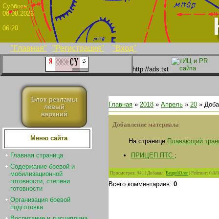
Суббо
08.08.2026
06:20
"Главная"
"Регистрация"
"Вход"
http://ads.txt
Блок рекламы
Главная
»
2018
»
Апрель
»
20
» Доба
левый
верхний
Добавление материала
Меню сайта
На странице
Плавающий тран
ПРИЦЕП ПТС
;
Главная страница
Содержание боевой и
Просмотров
:
941
|
Добавил
:
ВещийОлег
|
Рейтинг
:
0.0
/
0
мобилизационной
готовности, степени
Всего комментариев
:
0
готовности
Организация боевой
подготовка
Воспитание и дисциплина.