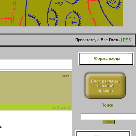
Приветствую Вас
Гость
|
RSS
Форма входа
08:19
Блок рекламы
верхний
правый
Поиск
.