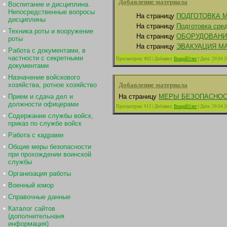
Добавление материала
Воспитание и дисциплина.
Непосредственные вопросы
На страницу
ПОДГОТОВКА 
дисциплины
На страницу
Подготовка сре
Техника роты и вооружение
На страницу
ОБОРУДОВАНИ
роты
На страницу
ЭВАКУАЦИЯ М
Работа с документами, в
частности с секретными
Просмотров:
902
|
Добавил:
ВещийОлег
|
Дата:
29.04.
документами
Назначение войскового
Добавление материала
хозяйства, ротное хозяйство
Прием и сдача дел и
На страницу
МЕРЫ БЕЗОПАСНОС
должности офицерами
Просмотров:
912
|
Добавил:
ВещийОлег
|
Дата:
29.04.
Содержание службы войск,
приказ по службе войск
Работа с кадрами
Общие меры безопасности
при прохождении воинской
службы
Организация работы
Военный юмор
Справочные данные
Каталог сайтов
(дополнительнаня
информация)