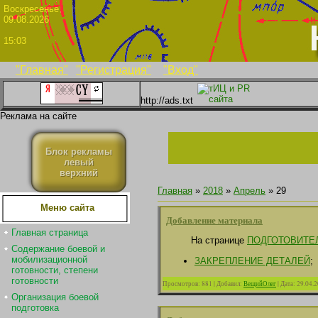
Воскрес
09.08.2026
15:03
"Главная"
"Регистрация"
"Вход"
http://ads.txt
Реклама на сайте
Блок рекламы
левый
верхний
Главная
»
2018
»
Апрель
»
29
Меню сайта
Добавление материала
Главная страница
На странице
ПОДГОТОВИТЕ
Содержание боевой и
мобилизационной
ЗАКРЕПЛЕНИЕ ДЕТАЛЕЙ
;
готовности, степени
готовности
Просмотров:
881
|
Добавил:
ВещийОлег
|
Дата:
29.04.
Организация боевой
подготовка