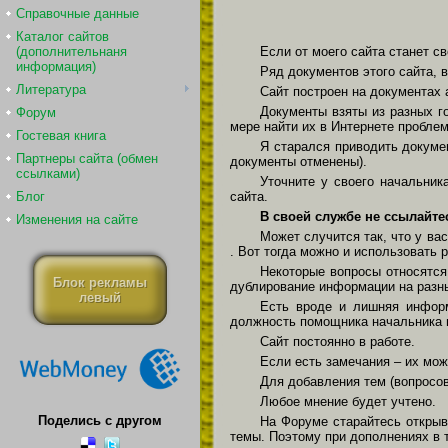
Справочные данные
Каталог сайтов
(дополнительнаня
Если от моего сайта станет св
информация)
Ряд документов этого сайта, в
Литература
Сайт построен на документах
Документы взяты из разных го
Форум
мере найти их в Интернете проблем
Гостевая книга
Я старался приводить докуме
Партнеры сайта (обмен
документы отменены).
ссылками)
Уточните у своего начальник
Блог
сайта.
В своей службе не ссылайте
Изменения на сайте
Может случится так, что у вас
. Вот тогда можно и использовать 
Некоторые вопросы относятся 
Блок рекламы
дублирование информации на разн
левый
Есть вроде и лишняя информ
должность помощника начальника 
Сайт постоянно в работе.
Если есть замечания – их мо
Для добавления тем (вопросо
Любое мнение будет учтено.
Поделись с другом
На Форуме старайтесь открыв
темы. Поэтому при дополнениях в т