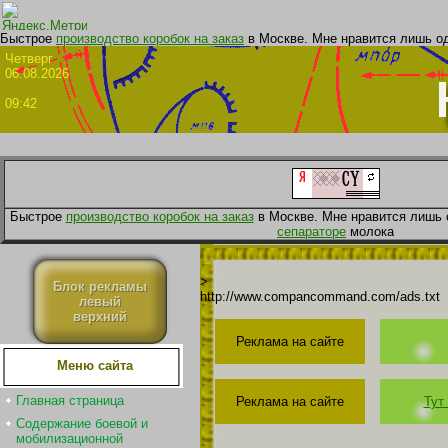
Быстрое
производство коробок на заказ
в Москве. Мне нравится лишь о
Четве
06.08.2026
09:42
Быстрое
производство коробок на заказ
в Москве. Мне нравится лишь
сепараторе
молока
>
Блок рекламы
http://www.compancommand.com/ads.txt
левый
верхний
Реклама на сайте
Меню сайта
Главная страница
Реклама на сайте
Тут
Содержание боевой и
мобилизационной