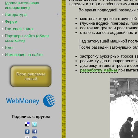
(дополнительнаня
передач и т.п.) и особенностями вы
информация)
Во время подводной разведки 
Литература
местонахождение затонувшей 
Форум
глубина водной преграды, про
состояние грунта и расстояни
Гостевая книга
степень заноса ходовой части
Партнеры сайта (обмен
ссылками)
Над затонувшей машиной после
После разведки затонувших об
Блог
Изменения на сайте
застропку буксирных тросов з
расчистку дна в направлениях
доставку тягового троса и со
разработку майны
при вытас
Блок рекламы
левый
Поделись с другом