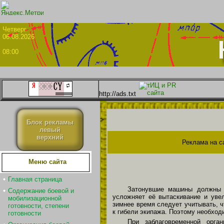
Четве
06.08.2026
08:00
http://ads.txt
>
Блок рекламы
левый
верхний
Реклама на с
Меню сайта
Главная страница
Затонувшие машины должны э
Содержание боевой и
усложняет её вытаскивание и уве
мобилизационной
зимнее время следует учитывать, ч
готовности, степени
к гибели экипажа. Поэтому необход
готовности
При заблаговременной орга