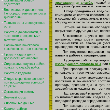
Организация боевой
эвакуационная служба,
главной и
подготовка
эвакуация бронетанковой техники из
Воспитание и дисциплина.
В ходе преодоления водной
Непосредственные вопросы
командами из состава спасательно
дисциплины
и соединений, усиливаемые, в слу
оборудуются места размещения эва
Техника роты и вооружение
роты
Затонувшая машина обследует
погружения и другие данные, необх
Работа с документами, в
В некоторых случаях при эв
частности с секретными
привлекают водолазов и применяю
документами
особенностями ее эвакуации (ра
Назначение войскового
присоединения тросов, правилами в
хозяйства, ротное хозяйство
При отсутствии водолазов по
Прием и сдача дел и
навык в работе с изолирующим п
должности офицерами
Подводные работы проводят
Содержание службы войск,
изолирующего аппарата АТ-1
или
приказ по службе войск
Для проведения эвакуационн
используются гусеничные плавающ
Работа с кадрами
Перед началом эвакуационных
Общие меры безопасности
положения и технического состоян
при прохождении воинской
преграды, профиля дна на пути эв
службы
ходовой части машины грунтом и ил
Организация работы
Над затонувшей машиной после
со штатных плавающих средств (ло
Военный юмор
подводной разведки определяется 
Справочные данные
При разведке и эвакуации за
Каталог сайтов
люков, дверей и способами их отк