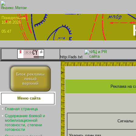
Понедел
10.08.2026
05:47
http://ads.txt
>
Блок рекламы
левый
верхний
Реклама на с
Меню сайта
Главная страница
Содержание боевой и
мобилизационной
Сигналы
готовности, степени
готовности
Ударить один раз