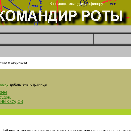
рг
В помощь молодому офицеру
ние материала
возку
добавлены страницы
ОНЫ
,
судов,
ШНЫХ СУДОВ
Добавлять комментарии могут только зарегистрированные пользователи