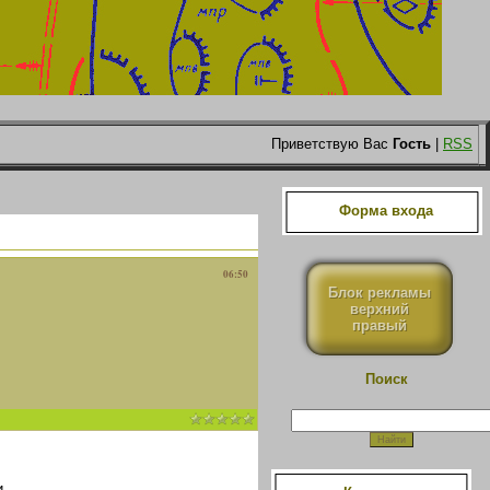
Приветствую Вас
Гость
|
RSS
Форма входа
06:50
Блок рекламы
верхний
правый
Поиск
.