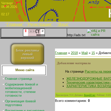
Четве
06.08.2026
02:17
"Главная"
"Регистрация"
"Вход"
http://ads.txt
Блок рекламы
Главная
»
2018
»
Май
»
15
» Добавле
левый
верхний
Добавление материала
Меню сайта
На странице
Расчеты на пере
ЖЕЛЕЗНОДОРОЖНЫЕ ВАГ
Главная страница
Технические характеристики 
Содержание боевой и
ХАРАКТЕРИСТИКА ВОЗДУ
мобилизационной
готовности, степени
Просмотров
:
914
|
Добавил
:
ВещийОлег
|
Рейтинг
:
0.0
/
0
готовности
Всего комментариев
:
0
Организация боевой
подготовка
Воспитание и дисциплина.