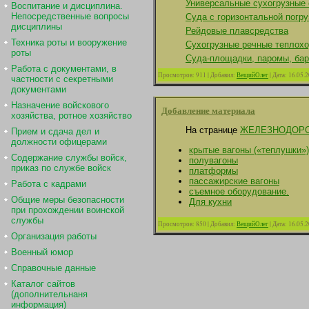
Универсальные сухогрузные
Воспитание и дисциплина.
Непосредственные вопросы
Суда с горизонтальной погру
дисциплины
Рейдовые плавсредства
Техника роты и вооружение
Сухогрузные речные теплох
роты
Суда-площадки, паромы, бар
Работа с документами, в
Просмотров:
911
|
Добавил:
ВещийОлег
|
Дата:
16.05.
частности с секретными
документами
Назначение войскового
Добавление материала
хозяйства, ротное хозяйство
На странице
ЖЕЛЕЗНОДОР
Прием и сдача дел и
должности офицерами
крытые вагоны («теплушки»)
Содержание службы войск,
полувагоны
приказ по службе войск
платформы
пассажирские вагоны
Работа с кадрами
съемное оборудование.
Общие меры безопасности
Для кухни
при прохождении воинской
службы
Просмотров:
850
|
Добавил:
ВещийОлег
|
Дата:
16.05.
Организация работы
Военный юмор
Справочные данные
Каталог сайтов
(дополнительнаня
информация)