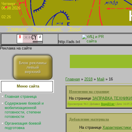
Четве
06.08.2026
02:26
"Главная"
"Регистрация"
"Вход"
http://ads.txt
Реклама на сайте
Блок рекламы
левый
верхний
Главная
»
2018
»
Май
»
16
Меню сайта
Изменения на странице
Главная страница
На странице
ЗАПРАВКА ТЕХНИКИ
Содержание боевой и
Просмотров:
961
|
Добавил:
ВещийОлег
|
Дата:
16.05.
мобилизационной
готовности, степени
готовности
Добавление материала
Организация боевой
На странице
Характеристики
подготовка