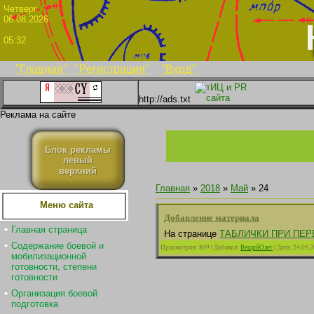
Четве
06.08.2026
05:32
"Главная"
"Регистрация"
"Вход"
http://ads.txt
Реклама на сайте
Блок рекламы
левый
верхний
Главная
»
2018
»
Май
»
24
Меню сайта
Добавление материала
Главная страница
На странице
ТАБЛИЧКИ ПРИ ПЕР
Содержание боевой и
Просмотров:
899
|
Добавил:
ВещийОлег
|
Дата:
24.05.
мобилизационной
готовности, степени
готовности
Организация боевой
подготовка