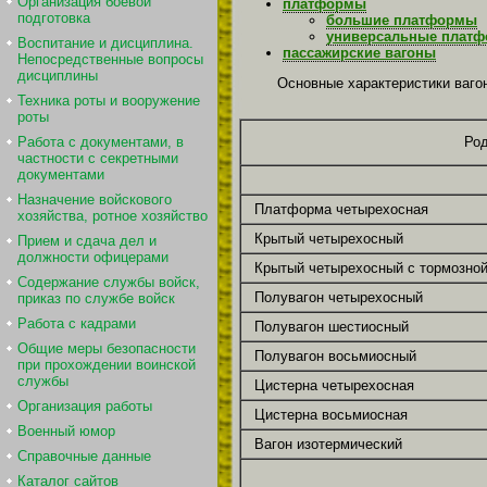
Организация боевой
платформы
подготовка
большие платформы
универсальные плат
Воспитание и дисциплина.
пассажирские вагоны
Непосредственные вопросы
дисциплины
Основные характеристики ваго
Техника роты и вооружение
роты
Работа с документами, в
Род
частности с секретными
документами
Назначение войскового
Платформа четырехосная
хозяйства, ротное хозяйство
Крытый четырехосный
Прием и сдача дел и
должности офицерами
Крытый четырехосный с тормозно
Содержание службы войск,
Полувагон четырехосный
приказ по службе войск
Работа с кадрами
Полувагон шестиосный
Общие меры безопасности
Полувагон восьмиосный
при прохождении воинской
службы
Цистерна четырехосная
Организация работы
Цистерна восьмиосная
Военный юмор
Вагон изотермический
Справочные данные
Каталог сайтов