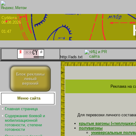
Суббо
08.08.2026
01:47
http://ads.txt
>
Блок рекламы
левый
верхний
Реклама на с
Меню сайта
Главная страница
Для перевозки личного состава
Содержание боевой и
мобилизационной
крытые вагоны («теплушки»
готовности, степени
полувагоны
готовности
универсальные полув