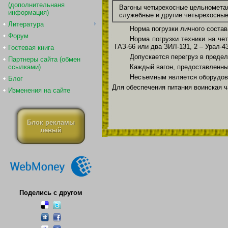
(дополнительнаня
Вагоны четырехосные цельнометал
информация)
служебные и другие четырехосные
Литература
Норма погрузки личного состава
Форум
Норма погрузки техники на че
ГАЗ-66 или два ЗИЛ-131, 2 – Урал-4
Гостевая книга
Допускается перегруз в предела
Партнеры сайта (обмен
ссылками)
Каждый вагон, предоставленны
Несъемным является оборудова
Блог
Для обеспечения питания воинская 
Изменения на сайте
Блок рекламы
левый
Поделись с другом