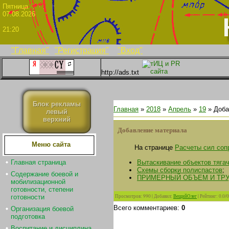
Пятни
07.08.2026
21:20
"Главная"
"Регистрация"
"Вход"
http://ads.txt
Блок рекламы
Главная
»
2018
»
Апрель
»
19
» Доба
левый
верхний
Добавление материала
Меню сайта
На странице
Расчеты сил соп
Вытаскивание объектов тяга
Главная страница
Схемы сборки полиспастов
;
Содержание боевой и
ПРИМЕРНЫЙ ОБЪЕМ И ТР
мобилизационной
готовности, степени
Просмотров
:
990
|
Добавил
:
ВещийОлег
|
Рейтинг
:
0.0
/
0
готовности
Всего комментариев
:
0
Организация боевой
подготовка
Воспитание и дисциплина.