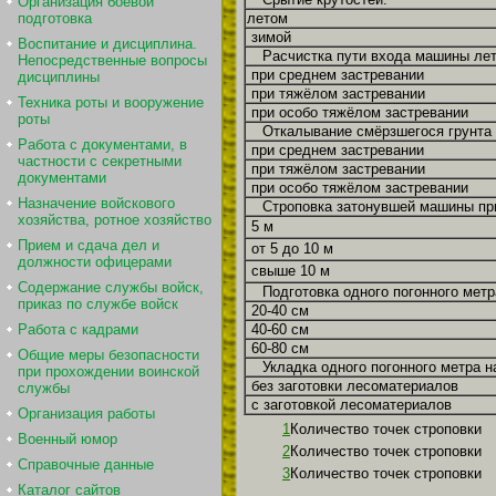
Организация боевой
летом
подготовка
зимой
Воспитание и дисциплина.
Расчистка пути входа машины ле
Непосредственные вопросы
при среднем застревании
дисциплины
при тяжёлом застревании
Техника роты и вооружение
при особо тяжёлом застревании
роты
Откалывание смёрзшегося грунта 
Работа с документами, в
при среднем застревании
частности с секретными
при тяжёлом застревании
документами
при особо тяжёлом застревании
Назначение войскового
Строповка затонувшей машины при
хозяйства, ротное хозяйство
5 м
Прием и сдача дел и
от 5 до 10 м
должности офицерами
свыше 10 м
Содержание службы войск,
Подготовка одного погонного мет
приказ по службе войск
20-40 см
40-60 см
Работа с кадрами
60-80 см
Общие меры безопасности
Укладка одного погонного метра н
при прохождении воинской
без заготовки лесоматериалов
службы
с заготовкой лесоматериалов
Организация работы
1
Количество точек строповки
Военный юмор
2
Количество точек строповки
Справочные данные
3
Количество точек строповки
Каталог сайтов