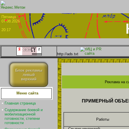
Пятни
07.08.2026
20:17
http://ads.txt
>
Блок рекламы
левый
верхний
Реклама на с
Меню сайта
ПРИМЕРНЫЙ ОБЪЕМ
Главная страница
Содержание боевой и
мобилизационной
готовности, степени
Работы
готовности
Срытие крутостей: