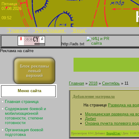
Пятни
07.08.2026
09:52
"Главная"
"Регистрация"
"Вход"
http://ads.txt
Реклама на сайте
Блок рекламы
левый
верхний
Главная
»
2018
»
Сентябрь
»
11
Меню сайта
Добавление материала
Главная страница
На странице
Разведка на вод
Содержание боевой и
мобилизационной
Медицинская разведка на в
готовности, степени
Дебит
готовности
Охрана пункта полевого во
Организация боевой
Просмотров:
834
|
Добавил:
ВещийОлег
|
Дата:
11.09.
подготовка