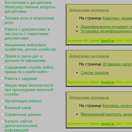
Воспитание и дисциплина.
Непосредственные вопросы
Добавление материала
дисциплины
Техника роты и вооружение
На странице
Комплекс дезин
роты
Дезинфекционно-душевая у
Работа с документами, в
Установка дезинфекционно-
частности с секретными
документами
Просмотров:
869
|
Добавил:
ВещийОлег
|
Дата:
11.09.
Назначение войскового
хозяйства, ротное хозяйство
Добавление материала
Прием и сдача дел и
должности офицерами
На странице
Установка пала
Содержание службы войск,
приказ по службе войск
Снятие палаток
Работа с кадрами
Просмотров:
913
|
Добавил:
ВещийОлег
|
Дата:
11.09.
Общие меры безопасности
при прохождении воинской
службы
Добавление материала
Организация работы
На странице
Контроль качес
Военный юмор
Медицинский контроль каче
Справочные данные
Каталог сайтов
Просмотров:
864
|
Добавил:
ВещийОлег
|
Дата:
11.09.
(дополнительнаня
информация)