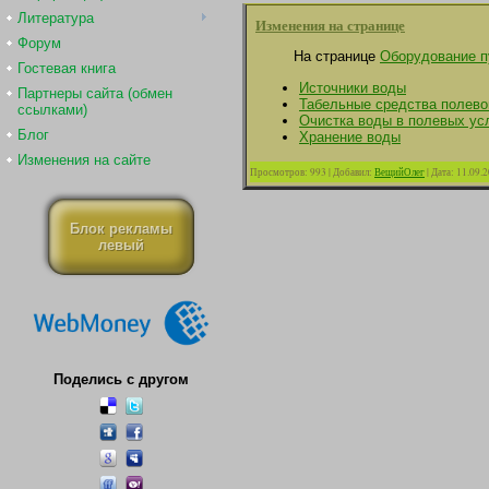
Литература
Изменения на странице
Форум
На странице
Оборудование п
Гостевая книга
Источники воды
Партнеры сайта (обмен
Табельные средства полево
ссылками)
Очистка воды в полевых ус
Блог
Хранение воды
Изменения на сайте
Просмотров:
993
|
Добавил:
ВещийОлег
|
Дата:
11.09.
Блок рекламы
левый
Поделись с другом