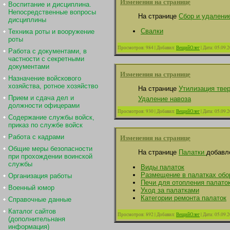
Изменения на странице
Воспитание и дисциплина.
Непосредственные вопросы
На странице
Сбор и удаление
дисциплины
Свалки
Техника роты и вооружение
роты
Просмотров:
984
|
Добавил:
ВещийОлег
|
Дата:
05.09.
Работа с документами, в
частности с секретными
документами
Изменения на странице
Назначение войскового
хозяйства, ротное хозяйство
На странице
Утилизация тве
Прием и сдача дел и
Удаление навоза
должности офицерами
Просмотров:
930
|
Добавил:
ВещийОлег
|
Дата:
05.09.
Содержание службы войск,
приказ по службе войск
Изменения на странице
Работа с кадрами
Общие меры безопасности
На странице
Палатки
добавл
при прохождении воинской
службы
Виды палаток
Размещение в палатках обо
Организация работы
Печи для отопления палато
Военный юмор
Уход за палатками
Категории ремонта палаток
Справочные данные
Каталог сайтов
Просмотров:
892
|
Добавил:
ВещийОлег
|
Дата:
05.09.
(дополнительнаня
информация)