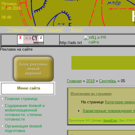
Пятни
07.08.2026
08:49
"Главная"
"Регистрация"
"Вход"
http://ads.txt
Реклама на сайте
Блок рекламы
левый
верхний
Главная
»
2018
»
Сентябрь
»
05
Меню сайта
Изменения на странице
Главная страница
На странице
Категории ремо
Содержание боевой и
мобилизационной
Характерные повреждения п
готовности, степени
готовности
Просмотров:
945
|
Добавил:
ВещийОлег
|
Дата:
05.09.
Организация боевой
подготовка