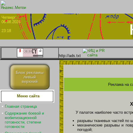
Четве
06.08.2026
23:18
http://ads.txt
>
Блок рекламы
левый
верхний
Реклама на с
Меню сайта
Х
Главная страница
У палаток наиболее часто вст
Содержание боевой и
мобилизационной
разрывы тканевых частей по ш
готовности, степени
механические разрывы и пов
готовности
погодой;