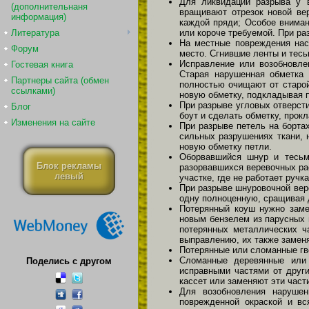
Для ликвидации разрыва у 
(дополнительнаня
вращивают отрезок новой ве
информация)
каждой пряди; Особое вниман
или короче требуемой. При ра
Литература
На местные повреждения нас
Форум
место. Сгнившие ленты и тес
Исправление или возобновле
Гостевая книга
Старая нарушенная обметка 
Партнеры сайта (обмен
полностью очищают от старой
ссылками)
новую обметку, подкладывая п
При разрыве угловых отверсти
Блог
боут и сделать обметку, прок
Изменения на сайте
При разрыве петель на борта
сильных разрушениях ткани, 
новую обметку петли.
Оборвавшийся шнур и тесьм
Блок рекламы
разорвавшихся веревочных ра
левый
участке, где не работает ручк
При разрыве шнуровочной вер
одну полноценную, сращивая 
Потерянный коуш нужно заме
новым бензелем из парусных п
потерянных металлических ч
выправлению, их также замен
Потерянные или сломанные гв
Сломанные деревянные или 
Поделись с другом
исправными частями от друг
кассет или заменяют эти част
Для возобновления нарушен
поврежденной окраской и вс