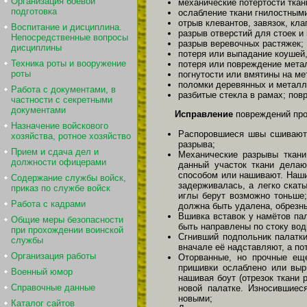
Организация боевой
механические потертости ткан
подготовка
ослабление ткани гнилостным
отрыв клевантов, завязок, кла
Воспитание и дисциплина.
разрыв отверстий для стоек и
Непосредственные вопросы
разрыв веревочных растяжек;
дисциплины
потеря или выпадание коушей,
Техника роты и вооружение
потеря или повреждение метал
роты
погнутости или вмятины на ме
поломки деревянных и металл
Работа с документами, в
разбитые стекла в рамах; пов
частности с секретными
документами
Исправление
повреждений пр
Назначение войскового
Распоровшиеся швы сшиваютс
хозяйства, ротное хозяйство
разрыва;
Прием и сдача дел и
Механические разрывы ткани
должности офицерами
данный участок ткани дела
способом или нашивают. Наши
Содержание службы войск,
задерживалась, а легко скат
приказ по службе войск
иглы берут возможно тоньше;
Работа с кадрами
должна быть удалена, обрезн
Вшивка вставок у намётов па
Общие меры безопасности
быть направлены по стоку вод
при прохождении воинской
Сгнивший подпольник палатки
службы
вначале её надставляют, а по
Организация работы
Оторванные, но прочные еще
пришивки ослаблено или выр
Военный юмор
нашивая боут (отрезок ткани
Справочные данные
новой палатке. Износившиес
новыми;
Каталог сайтов