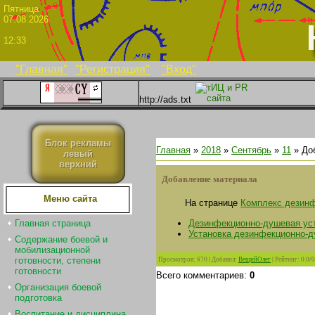
Пятни
07.08.2026
12:33
"Главная"
"Регистрация"
"Вход"
http://ads.txt
Блок рекламы
Главная
»
2018
»
Сентябрь
»
11
» До
левый
верхний
Добавление материала
Меню сайта
На странице
Комплекс дезин
Дезинфекционно-душевая ус
Главная страница
Установка дезинфекционно-
Содержание боевой и
мобилизационной
Просмотров
:
870
|
Добавил
:
ВещийОлег
|
Рейтинг
:
0.0
/
0
готовности, степени
готовности
Всего комментариев
:
0
Организация боевой
подготовка
Воспитание и дисциплина.