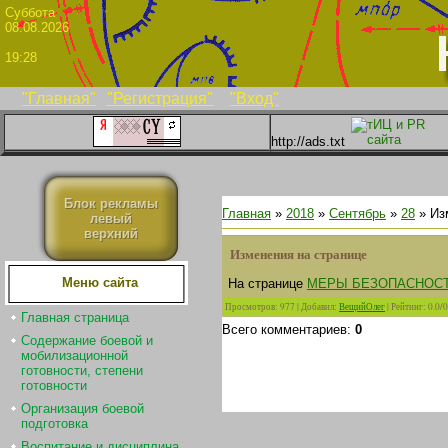
Суббо
08.08.2026
19:28
"Главная"
"Регистрация"
"Вход"
http://ads.txt
Блок рекламы
Главная
»
2018
»
Сентябрь
»
28
» Из
левый
верхний
Изменения на странице
Меню сайта
На странице
МЕРЫ БЕЗОПАСНОСТ
Просмотров
:
977
|
Добавил
:
ВещийОлег
|
Рейтинг
:
0.0
/
0
Главная страница
Всего комментариев
:
0
Содержание боевой и
мобилизационной
готовности, степени
готовности
Организация боевой
подготовка
Воспитание и дисциплина.