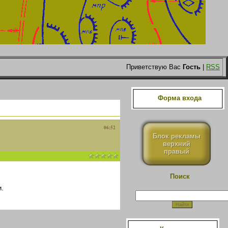
Приветствую Вас
Гость
|
RSS
Форма входа
06:52
Блок рекламы
верхний
правый
Поиск
.