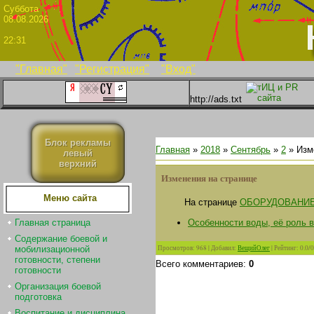
Суббо
08.08.2026
22:31
"Главная"
"Регистрация"
"Вход"
http://ads.txt
Блок рекламы
Главная
»
2018
»
Сентябрь
»
2
» Изм
левый
верхний
Изменения на странице
Меню сайта
На странице
ОБОРУДОВАНИЕ
Особенности воды, её роль в
Главная страница
Содержание боевой и
Просмотров
:
968
|
Добавил
:
ВещийОлег
|
Рейтинг
:
0.0
/
0
мобилизационной
готовности, степени
Всего комментариев
:
0
готовности
Организация боевой
подготовка
Воспитание и дисциплина.