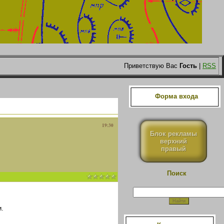
Приветствую Вас
Гость
|
RSS
Форма входа
19:30
Блок рекламы
верхний
правый
Поиск
.