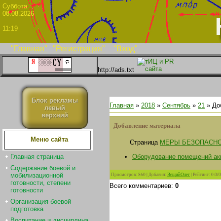
Суббо
08.08.2026
11:19
"Главная"
"Регистрация"
"Вход"
http://ads.txt
Блок рекламы
Главная
»
2018
»
Сентябрь
»
21
» До
левый
верхний
Добавление материала
Меню сайта
Страница
МЕРЫ БЕЗОПАСНО
Оборудование помещений ак
Главная страница
Содержание боевой и
Просмотров
:
860
|
Добавил
:
ВещийОлег
|
Рейтинг
:
0.0
/
0
мобилизационной
готовности, степени
Всего комментариев
:
0
готовности
Организация боевой
подготовка
Воспитание и дисциплина.