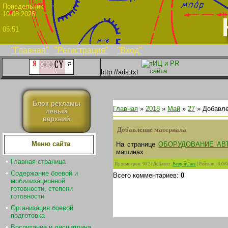
Понедел
10.08.2026
05:51
"Главная"
"Регистрация"
"Вход"
http://ads.txt
Блок рекламы
Главная
»
2018
»
Май
»
27
» Добавле
левый
верхний
Добавление материала
Меню сайта
На странице
ОБОРУДОВАНИЕ АВ
машинах
Главная страница
Просмотров
:
982
|
Добавил
:
ВещийОлег
|
Рейтинг
:
0.0
/
0
Содержание боевой и
Всего комментариев
:
0
мобилизационной
готовности, степени
готовности
Организация боевой
подготовка
Воспитание и дисциплина.