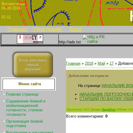
Воскрес
09.08.2026
02:11
"Главная"
"Регистрация"
"Вход"
http://ads.txt
Блок рекламы
Главная
»
2018
»
Май
»
17
» Добавле
левый
верхний
Добавление материала
Меню сайта
На странице
НАЧАЛЬНИК ВО
НАЧАЛЬНИК ПОГРУЗОЧНО
Главная страница
СТАРШИЙ ПО ВАГОНУ (Л
Содержание боевой и
мобилизационной
Просмотров
:
1010
|
Добавил
:
ВещийОлег
|
Рейтинг
:
0.0
/
готовности, степени
готовности
Всего комментариев
:
0
Организация боевой
подготовка
Воспитание и дисциплина.