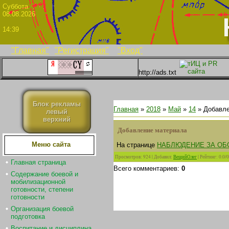
Суббо
08.08.2026
14:39
"Главная"
"Регистрация"
"Вход"
http://ads.txt
Блок рекламы
Главная
»
2018
»
Май
»
14
» Добавле
левый
верхний
Добавление материала
Меню сайта
На странице
НАБЛЮДЕНИЕ ЗА ОБ
Просмотров
:
924
|
Добавил
:
ВещийОлег
|
Рейтинг
:
0.0
/
0
Главная страница
Всего комментариев
:
0
Содержание боевой и
мобилизационной
готовности, степени
готовности
Организация боевой
подготовка
Воспитание и дисциплина.