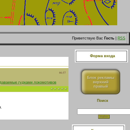
Приветствую Вас
Гость
|
RSS
Форма входа
06:57
Блок рекламы
верхний
одаваемые гудками локомотивов
правый
Поиск
.