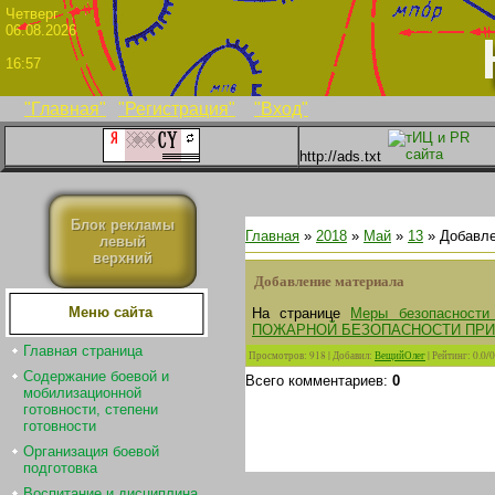
Четве
06.08.2026
16:57
"Главная"
"Регистрация"
"Вход"
http://ads.txt
Блок рекламы
Главная
»
2018
»
Май
»
13
» Добавле
левый
верхний
Добавление материала
Меню сайта
На странице
Меры безопасности 
ПОЖАРНОЙ БЕЗОПАСНОСТИ ПРИ
Главная страница
Просмотров
:
918
|
Добавил
:
ВещийОлег
|
Рейтинг
:
0.0
/
0
Содержание боевой и
Всего комментариев
:
0
мобилизационной
готовности, степени
готовности
Организация боевой
подготовка
Воспитание и дисциплина.