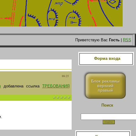
Приветствую Вас
Гость
|
RSS
Форма входа
08:25
Блок рекламы
верхний
и
добавлена ссылка
ТРЕБОВАНИЯ
правый
Поиск
.