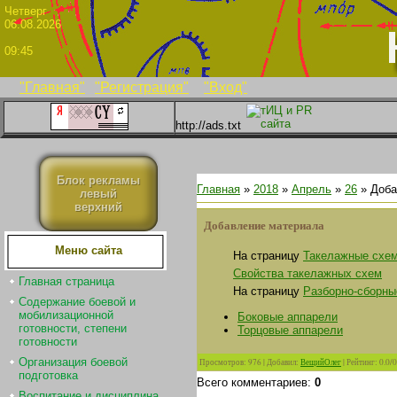
Четве
06.08.2026
09:45
"Главная"
"Регистрация"
"Вход"
http://ads.txt
Блок рекламы
Главная
»
2018
»
Апрель
»
26
» Доба
левый
верхний
Добавление материала
Меню сайта
На страницу
Такелажные схе
Свойства такелажных схем
Главная страница
На страницу
Разборно-сборны
Содержание боевой и
мобилизационной
Боковые аппарели
готовности, степени
Торцовые аппарели
готовности
Организация боевой
Просмотров
:
976
|
Добавил
:
ВещийОлег
|
Рейтинг
:
0.0
/
0
подготовка
Всего комментариев
:
0
Воспитание и дисциплина.