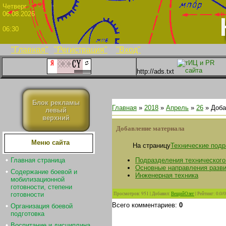
Четве
06.08.2026
06:30
"Главная"
"Регистрация"
"Вход"
http://ads.txt
Блок рекламы
Главная
»
2018
»
Апрель
»
26
» Доба
левый
верхний
Добавление материала
Меню сайта
На страницу
Технические под
Подразделения технического
Главная страница
Основные направления развит
Содержание боевой и
Инженерная техника
мобилизационной
готовности, степени
Просмотров
:
951
|
Добавил
:
ВещийОлег
|
Рейтинг
:
0.0
/
0
готовности
Всего комментариев
:
0
Организация боевой
подготовка
Воспитание и дисциплина.