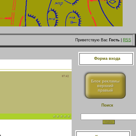
Приветствую Вас
Гость
|
RSS
Форма входа
07:42
Блок рекламы
верхний
правый
Поиск
.