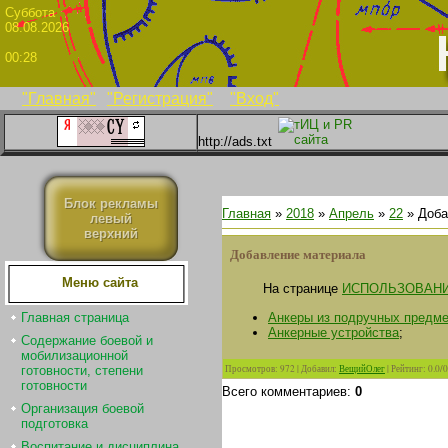
Суббо
08.08.2026
00:28
"Главная"
"Регистрация"
"Вход"
http://ads.txt
Блок рекламы
Главная
»
2018
»
Апрель
»
22
» Доба
левый
верхний
Добавление материала
Меню сайта
На странице
ИСПОЛЬЗОВАНИ
Анкеры из подручных предм
Главная страница
Анкерные устройства
;
Содержание боевой и
мобилизационной
Просмотров
:
972
|
Добавил
:
ВещийОлег
|
Рейтинг
:
0.0
/
0
готовности, степени
готовности
Всего комментариев
:
0
Организация боевой
подготовка
Воспитание и дисциплина.