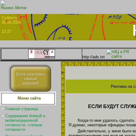
Суббо
08.08.2026
12:27
http://ads.txt
>
Блок рекламы
левый
верхний
Реклама на с
Меню сайта
ЕСЛИ БУДУТ СЛУЖ
Главная страница
Содержание боевой и
Когда-то мне удалось сделать 
мобилизационной
Я думаю, некоторые офицеры позав
готовности, степени
готовности
Действительно, у меня было во
взаимоотношения они еще не знали.