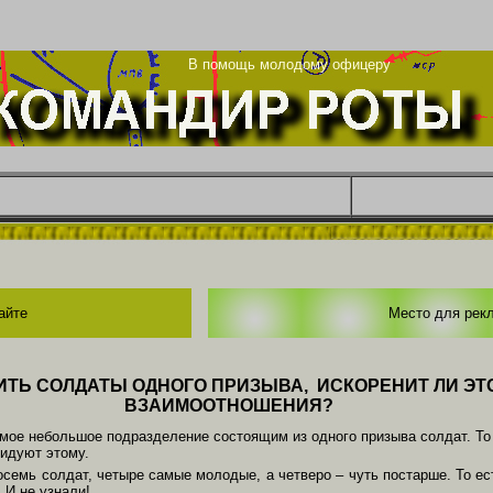
та
В помощь молодому офицеру
айте
Место для рек
ИТЬ СОЛДАТЫ ОДНОГО ПРИЗЫВА, ИСКОРЕНИТ ЛИ Э
ВЗАИМООТНОШЕНИЯ?
мое небольшое подразделение состоящим из одного призыва солдат. То 
идуют этому.
семь солдат, четыре самые молодые, а четверо – чуть постарше. То ест
 И не узнали!