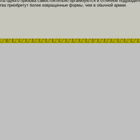
аты одного призыва самостоятельно организуются в отличное подраздел
ва приобретут более извращенные формы, чем в обычной армии.