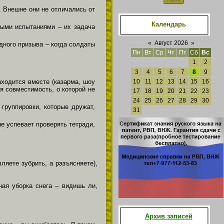
. Внешне они не отличались от
Календарь
ными испытаниями – их задача
«
Август 2026
»
ного призыва – когда солдаты
Пн
Вт
Ср
Чт
Пт
Сб
Вс
1
2
3
4
5
6
7
8
9
аходится вместе (казарма, шоу
10
11
12
13
14
15
16
я совместимость, о которой не
17
18
19
20
21
22
23
24
25
26
27
28
29
30
группировки, которые дружат,
31
е успевает проверять тетради,
ляете зубрить, а разъясняете),
ая уборка снега – видишь ли,
Архив записей