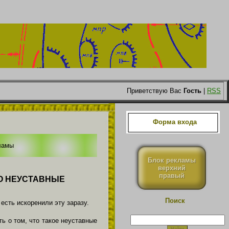
Приветствую Вас
Гость
|
RSS
Форма входа
ламы
Блок рекламы
верхний
правый
ТО НЕУСТАВНЫЕ
Поиск
есть искоренили эту заразу.
ь о том, что такое неуставные