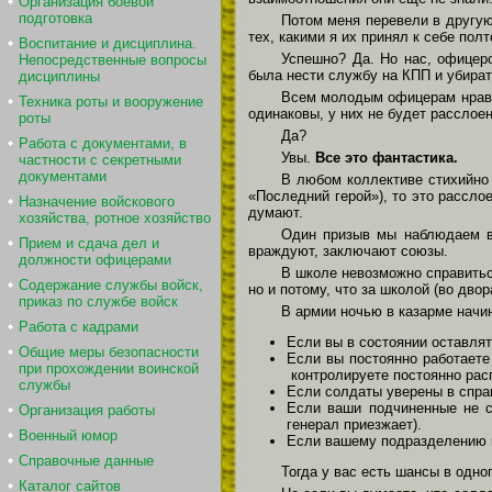
Организация боевой
подготовка
Потом меня перевели в другую 
тех, какими я их принял к себе по
Воспитание и дисциплина.
Успешно? Да. Но нас, офицер
Непосредственные вопросы
была нести службу на КПП и убират
дисциплины
Всем молодым офицерам нравил
Техника роты и вооружение
одинаковы, у них не будет расслое
роты
Да?
Работа с документами, в
Увы.
Все это фантастика.
частности с секретными
документами
В любом коллективе стихийно 
«Последний герой»), то это рассло
Назначение войскового
думают.
хозяйства, ротное хозяйство
Один призыв мы наблюдаем в 
Прием и сдача дел и
враждуют, заключают союзы.
должности офицерами
В школе невозможно справитьс
Содержание службы войск,
но и потому, что за школой (во дво
приказ по службе войск
В армии ночью в казарме начи
Работа с кадрами
Если вы в состоянии оставлят
Общие меры безопасности
Если вы постоянно работаете
при прохождении воинской
контролируете постоянно расп
службы
Если солдаты уверены в справ
Если ваши подчиненные не с
Организация работы
генерал приезжает).
Военный юмор
Если вашему подразделению н
Справочные данные
Тогда у вас есть шансы в одн
Каталог сайтов