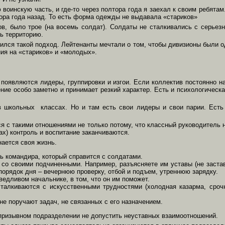
воинскую часть, и где-то через полтора года я заехал к своим ребятам
лтора года назад. То есть форма одежды не выдавала «стариков»
ов, было трое (на восемь солдат). Солдаты не сталкивались с серьез
ь территорию.
ся такой подход. Лейтенанты мечтали о том, чтобы дивизионы были од
ния на «стариков» и «молодых».
появляются лидеры, группировки и изгои. Если коллектив постоянно н
ение особо заметно и принимает резкий характер. Есть и психологическа
школьных классах. Но и там есть свои лидеры и свои парии. Есть 
я с такими отношениями не только потому, что классный руководитель н
рах) контроль и воспитание заканчиваются.
нается своя жизнь.
ь командира, который справится с солдатами.
 со своими подчиненными. Например, разъясняете им уставы (не застав
орядок дня – вечернюю проверку, отбой и подъем, утреннюю зарядку.
едливом начальнике, в том, что он им поможет.
талкиваются с искусственными трудностями (холодная казарма, срочн
е поручают задач, не связанных с его назначением.
опризывном подразделении не допустить неуставных взаимоотношений.