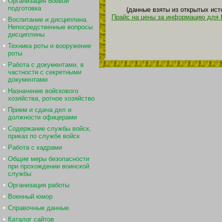
Организация боевой
подготовка
(данные взяты из открытых ист
Прайс на цены за информацию для 
Воспитание и дисциплина.
Непосредственные вопросы
дисциплины
Техника роты и вооружение
роты
Работа с документами, в
частности с секретными
документами
Назначение войскового
хозяйства, ротное хозяйство
Прием и сдача дел и
должности офицерами
Содержание службы войск,
приказ по службе войск
Работа с кадрами
Общие меры безопасности
при прохождении воинской
службы
Организация работы
Военный юмор
Справочные данные
Каталог сайтов