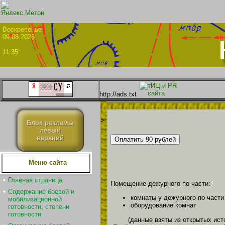
Воскрес
09.08.2026
11:35
http://ads.txt
>
Блок рекламы
левый
верхний
Меню сайта
Главная страница
Помещение дежурного по части:
Содержание боевой и
комнаты у дежурного по части
мобилизационной
оборудование комнат
готовности, степени
готовности
(данные взяты из открытых ист