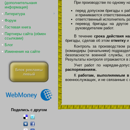
При производстве по одному н
(дополнительнаня
информация)
перед допуском бригады к ра
Литература
и принимаются ответственным
ответственный исполнитель ра
Форум
перевод бригады на другое
Гостевая книга
руководителем работ.
Партнеры сайта (обмен
В течение
срока действия на
ссылками)
бригады, сделав об этом
отметку
и
Блог
Контроль за производством 
(командиры (начальники) подразде
Изменения на сайте
безопасности военной службы, с
Результаты контроля отражаются в
Учет работ по нарядам-допу
распоряжениям.
Блок рекламы
левый
К
работам, выполняемым в п
военнослужащих, и не связанные с
Поделись с другом