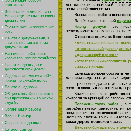
На основании
Примерного п
Организация боевой
деятельности в воинской части е
подготовка
повышенной опасностью.
Воспитание и дисциплина.
Выполнение работ с повышенно
Непосредственные вопросы
дисциплины
Для Украины есть свой
перече
Наряд - допуск
- это пись
Техника роты и вооружение
необходимые меры безопасности, со
роты
Ответственными за безопасно
Работа с документами, в
частности с секретными
• лицо, выдающее наряд - допус
документами
• ответственный руководитель 
Назначение войскового
• допускающий к работе;
хозяйства, ротное хозяйство
• ответственный исполнитель р
Прием и сдача дел и
• члены бригады.
должности офицерами
Бригада должна состоять не 
Содержание службы войск,
для производства отдельных видов
приказ по службе войск
При производстве отдельных р
Работа с кадрами
работ включать в состав бригады
р
Количество таких работников
Общие меры безопасности
контроля за бригадой со стороны от
при прохождении воинской
службы
Перечень таких работ
, а т
разрабатывается заместителем к
Организация работы
предприятия по технической части 
Военный юмор
части по службе войск и безопасн
командиром воинской части.
Справочные данные
Действия бригады после допуск
Каталог сайтов