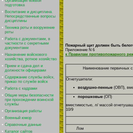
Организация боевой
подготовка
Воспитание и дисциплина.
Непосредственные вопросы
дисциплины
Техника роты и вооружение
роты
Работа с документами, в
частности с секретными
Пожарный щит должен быть белого
документами
Приложение N 6
к Правилам противопожарного ре
Назначение войскового
хозяйства, ротное хозяйство
Прием и сдача дел и
Наименование первичных с
должности офицерами
Содержание службы войск,
Огнетушители:
приказ по службе войск
воздушно-пенные
(ОВП), вме
Работа с кадрами
Общие меры безопасности
порошковые
(ОП)
при прохождении воинской
службы
вместимостью, л/ массой огнетушащ
10/9
Организация работы
Военный юмор
Справочные данные
Лом
Каталог сайтов