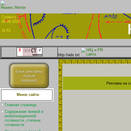
Суббо
08.08.2026
11:41
http://ads.txt
>
Блок рекламы
левый
верхний
Реклама на с
Меню сайта
Главная страница
Содержание боевой и
мобилизационной
готовности, степени
готовности