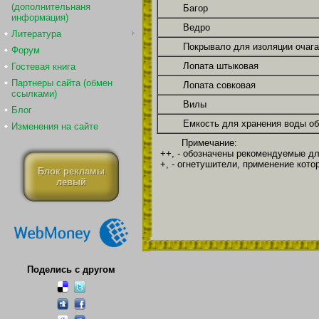
(дополнительнаня
Багор
информация)
Ведро
Литература
Покрывало для изоляции очаг
Форум
Лопата штыковая
Гостевая книга
Партнеры сайта (обмен
Лопата совковая
ссылками)
Вилы
Блог
Емкость для хранения воды об
Изменения на сайте
Примечание:
++, - обозначены рекомендуемые д
+, - огнетушители, применение кот
Блок рекламы
левый
Поделись с другом