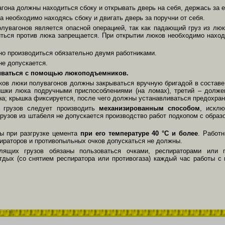
агона должны находиться сбоку и открывать дверь на себя, держась за е
а необходимо находясь сбоку и двигать дверь за поручни от себя.
лувагонов является опасной операцией, так как падающий груз из люк
ться против люка запрещается. При открытии люков необходимо находи
о производиться обязательно двумя работниками.
не допускается.
ываться с помощью люкоподъемников.
ков люки полувагонов должны закрываться вручную бригадой в состав
шки люка подручными приспособлениями (на ломах), третий – долже
а; крышка фиксируется, после чего должны устанавливаться предохрани
х грузов следует производить
механизированным способом
, искл
грузов из штабеля не допускается производство работ подкопом с образо
ы при разгрузке цемента
при его температуре 40 °C и более
. Работ
ираторов и противопыльных очков допускаться не должны.
ылящих грузов обязаны пользоваться очками, респираторами или 
тдых (со снятием респиратора или противогаза) каждый час работы с