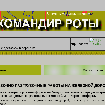
.
енье
В помощь молодому офицеру
http://ads.txt
 с доставкой в воронеже.
айте
Место для рек
УЗОЧНО-РАЗГРУЗОЧНЫЕ РАБОТЫ НА ЖЕЛЕЗНОЙ ДОРО
ания запора борта платформы
необходимо открывать
в первую очере
олжен находиться на расстоянии
не менее 1 м
от борта платформы .
агонов запрещается находиться против дверей, так как при этом не и
гоне.