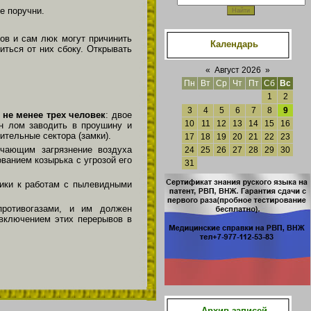
е поручни.
ов и сам люк могут причинить
Календарь
ться от них сбоку. Открывать
«
Август 2026
»
Пн
Вт
Ср
Чт
Пт
Сб
Вс
1
2
3
4
5
6
7
8
9
е
не менее трех человек
: двое
10
11
12
13
14
15
16
н лом заводить в проушину и
тельные сектора (замки).
17
18
19
20
21
22
23
ючающим загрязнение воздуха
24
25
26
27
28
29
30
ванием козырька с угрозой его
31
ники к работам с пылевидными
противогазами, и им должен
 включением этих перерывов в
Архив записей