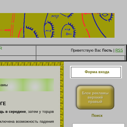
Приветствую Вас
Гость
|
RSS
Форма входа
ламы
Блок рекламы
верхний
правый
ГЕ
дь в середине
, затем у торцов
Поиск
сключена возможность падения