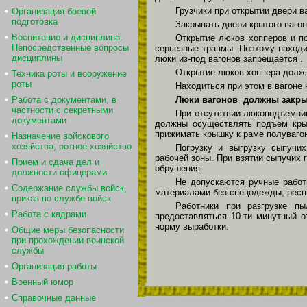
Грузчики при открытии двери в
Организация боевой
подготовка
Закрывать двери крытого вагон
Воспитание и дисциплина.
Открытие люков хопперов и по
Непосредственные вопросы
серьезные травмы. Поэтому находи
дисциплины
люки из-под вагонов запрещается .
Открытие люков хоппера должн
Техника роты и вооружение
роты
Находиться при этом в вагоне 
Люки вагонов должны закр
Работа с документами, в
частности с секретными
При отсутствии люкоподъемни
документами
должны осуществлять подъем кры
прижимать крышку к раме полувагон
Назначение войскового
хозяйства, ротное хозяйство
Погрузку и выгрузку сыпучи
рабочей зоны. При взятии сыпучих 
Прием и сдача дел и
обрушения.
должности офицерами
Не допускаются ручные работ
Содержание службы войск,
материалами без спецодежды, респ
приказ по службе войск
Работники при разгрузке п
Работа с кадрами
предоставляться 10-ти минутный о
норму выработки.
Общие меры безопасности
при прохождении воинской
службы
Организация работы
Военный юмор
Справочные данные