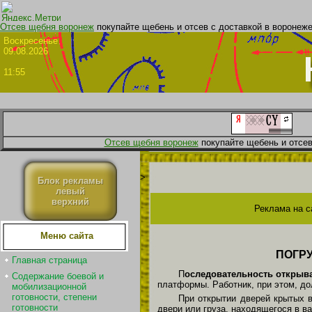
Отсев щебня воронеж
покупайте щебень и отсев с доставкой в воронеже
Воскрес
09.08.2026
11:55
Отсев щебня воронеж
покупайте щебень и отсев
>
Блок рекламы
левый
верхний
Реклама на с
Меню сайта
ПОГР
Главная страница
П
оследовательность открыв
Содержание боевой и
платформы. Работник, при этом, д
мобилизационной
готовности, степени
При открытии дверей крытых в
готовности
двери или груза, находящегося в ва