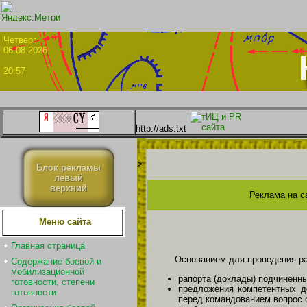
Четве
06.08.2026
20:57
http://ads.txt
>
Блок рекламы
левый
верхний
Реклама на с
Меню сайта
Главная страница
Основанием для проведения ра
Содержание боевой и
мобилизационной
рапорта (доклады) подчиненн
готовности, степени
предложения компетентных д
готовности
перед командованием вопрос 