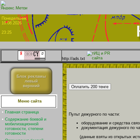
Понедел
10.08.2026
23:25
http://ads.txt
>
Блок рекламы
левый
верхний
Меню сайта
Главная страница
Пульт дежурного по части:
Содержание боевой и
оборудование и средства связ
мобилизационной
документация дежурного по ча
готовности, степени
готовности
(данные взяты из открытых ист