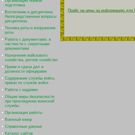
Организация боевой
подготовка
Прайс на цены за информацию для 
Воспитание и дисциплина.
Непосредственные вопросы
дисциплины
Техника роты и вооружение
роты
Работа с документами, в
частности с секретными
документами
Назначение войскового
хозяйства, ротное хозяйство
Прием и сдача дел и
должности офицерами
Содержание службы войск,
приказ по службе войск
Работа с кадрами
Общие меры безопасности
при прохождении воинской
службы
Организация работы
Военный юмор
Справочные данные
Каталог сайтов