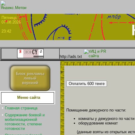
Пятни
07.08.2026
23:42
http://ads.txt
>
Блок рекламы
левый
верхний
Меню сайта
Главная страница
Помещение дежурного по части:
Содержание боевой и
комнаты у дежурного по части
мобилизационной
оборудование комнат
готовности, степени
готовности
(данные взяты из открытых ист