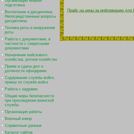
Организация боевой
подготовка
Прайс на цены за информацию для 
Воспитание и дисциплина.
Непосредственные вопросы
дисциплины
Техника роты и вооружение
роты
Работа с документами, в
частности с секретными
документами
Назначение войскового
хозяйства, ротное хозяйство
Прием и сдача дел и
должности офицерами
Содержание службы войск,
приказ по службе войск
Работа с кадрами
Общие меры безопасности
при прохождении воинской
службы
Организация работы
Военный юмор
Справочные данные
Каталог сайтов