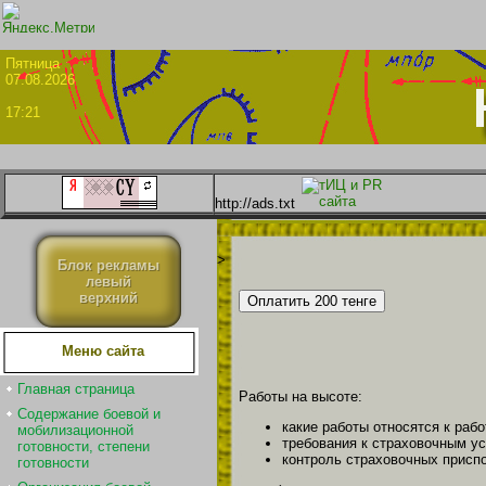
Пятни
07.08.2026
17:21
http://ads.txt
>
Блок рекламы
левый
верхний
Меню сайта
Главная страница
Работы на высоте:
Содержание боевой и
какие работы относятся к раб
мобилизационной
требования к страховочным ус
готовности, степени
контроль страховочных присп
готовности