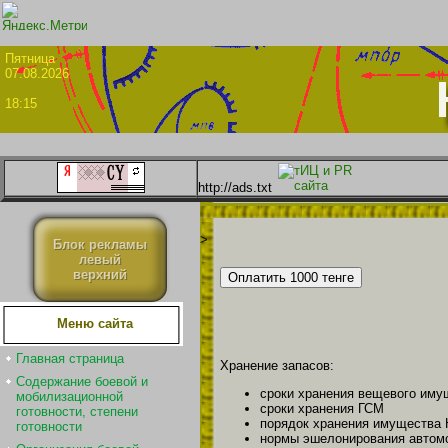
Пятни
07.08.2026
18:15
http://ads.txt
>
Блок рекламы
левый
верхний
Меню сайта
Главная страница
Хранение запасов:
Содержание боевой и
сроки хранения вещевого иму
мобилизационной
сроки хранения ГСМ
готовности, степени
порядок хранения имущества
готовности
нормы эшелонирования автомо