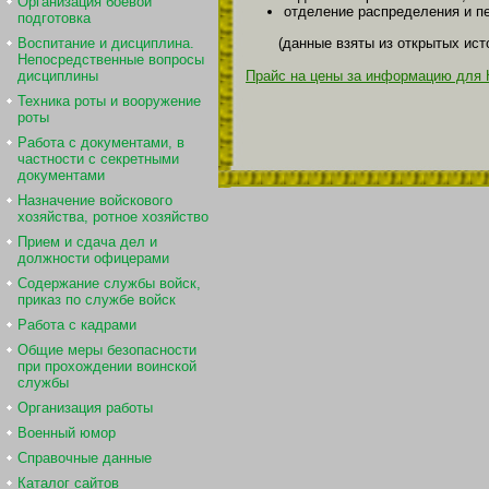
Организация боевой
отделение распределения и п
подготовка
(данные взяты из открытых ист
Воспитание и дисциплина.
Непосредственные вопросы
Прайс на цены за информацию для 
дисциплины
Техника роты и вооружение
роты
Работа с документами, в
частности с секретными
документами
Назначение войскового
хозяйства, ротное хозяйство
Прием и сдача дел и
должности офицерами
Содержание службы войск,
приказ по службе войск
Работа с кадрами
Общие меры безопасности
при прохождении воинской
службы
Организация работы
Военный юмор
Справочные данные
Каталог сайтов