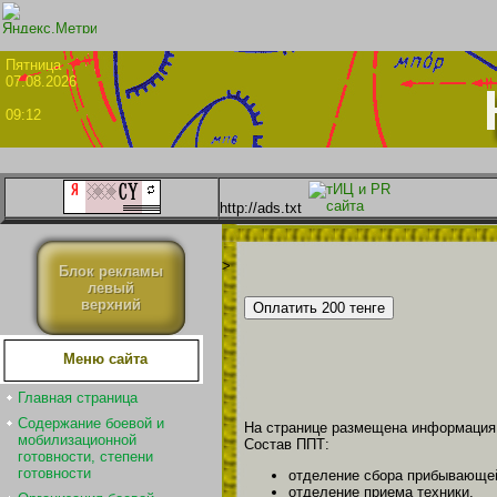
Пятни
07.08.2026
09:12
http://ads.txt
>
Блок рекламы
левый
верхний
Меню сайта
Главная страница
Содержание боевой и
На странице размещена информация
мобилизационной
Состав ППТ:
готовности, степени
готовности
отделение сбора прибывающей
отделение приема техники,