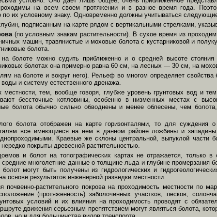
есьма условно. Оно дает лишь общее, очень приближенное представл
проходимы на всем своем протяжении и в разное время года. Поэто
о по их условному знаку. Одновременно должны учитываться следующи
глубин, подписанным на карте рядом с вертикальными стрелками, указ
крова
(по условным знакам растительности). В сухое время из проходи
ничных машин, травянистые и моховые болота с кустарниковой и полук
никовые болота.
и на болоте можно судить приближенно и о средней высоте стояния
рниковых болотах она примерно равна 60 см, на лесных — 30 см, на мох
лям на болоте и вокруг него). Рельеф во многом определяет свойства б
к воды и систему естественного дренажа.
 местности, тем, вообще говоря, глубже уровень грунтовых вод и те
вают бессточные котловины, особенно в низменных местах с высо
лые болота обычно сильно обводнены и менее облесены, чем болота
лого болота отображен на карте горизонталями, то для суждения о
онталям все имеющиеся на нем в данном районе ложбины и западины
днопроходимыми. Краевые же склоны центральной, выпуклой части бо
 и нередко покрыты древесной растительностью.
доемов и болот на топографических картах не отражается, только в 
средние многолетние данные о толщине льда и глубине промерзания бо
и болот могут быть получены из гидрологических и гидрогеологически
на основе результатов инженерной разведки местности.
ия почвенно-растительного покрова на проходимость местности по м
положение (протяженность) заболоченных участков, песков, солонча
грунтовых условий и их влияния на проходимость проводят с обязат
аршруте движения серьезным препятствием могут являться болота, кот
дов, но и для большинства видов транспорта.