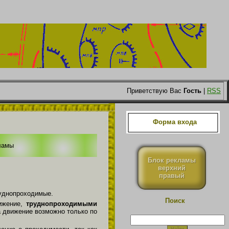
Приветствую Вас
Гость
|
RSS
Форма входа
ламы
Блок рекламы
верхний
правый
уднопроходимые.
Поиск
ижение,
труднопроходимыми
а движение возможно только по