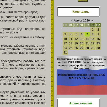
ение о проходимости, так как
му по карте нельзя судить о
е данные:
Календарь
ывающими места промеров).
мых, болот более доступны для
устарниковой растительностью.
«
Август 2026
»
Пн
Вт
Ср
Чт
Пт
Сб
Вс
 грунтовых вод, влияющей на
1
2
овых — 20 см.
3
4
5
6
7
8
9
олот: их очертание и глубину,
10
11
12
13
14
15
16
17
18
19
20
21
22
23
м меньше заболачивание этими
24
25
26
27
28
29
30
ким стоянием грунтовых вод.
, расположенные в небольших
31
 проходимости различных его
. Эти места обычно являются
лота, наоборот, сравнительно
справке о местности на карте
лот (при их наличии). Поэтому
х описаний и справочников на
аршруту движения по условным
ков и т. п., а также лесов и
ельным учетом времени года и
орые зимой обычно оказываются
Архив записей