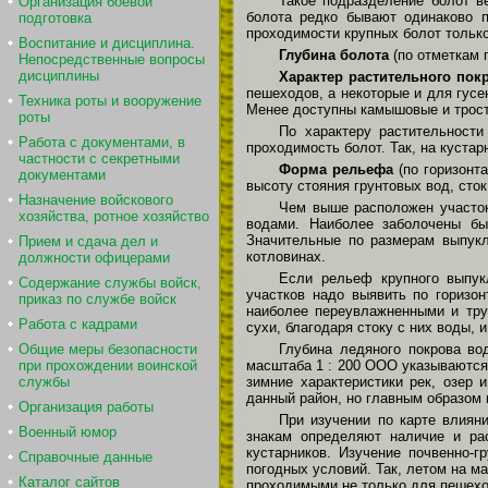
Такое подразделение болот в
Организация боевой
болота редко бывают одинаково 
подготовка
проходимости крупных болот тольк
Воспитание и дисциплина.
Глубина болота
(по отметкам 
Непосредственные вопросы
дисциплины
Характер растительного по
пешеходов, а некоторые и для гусе
Техника роты и вооружение
Менее доступны камышовые и трост
роты
По характеру растительност
Работа с документами, в
проходимость болот. Так, на куста
частности с секретными
Форма рельефа
(по горизонта
документами
высоту стояния грунтовых вод, сто
Назначение войскового
Чем выше расположен участок
хозяйства, ротное хозяйство
водами. Наиболее заболочены бы
Значительные по размерам выпук
Прием и сдача дел и
котловинах.
должности офицерами
Если рельеф крупного выпук
Содержание службы войск,
участков надо выявить по гориз
приказ по службе войск
наиболее переувлажненными и тру
Работа с кадрами
сухи, благодаря стоку с них воды,
Глубина ледяного покрова во
Общие меры безопасности
масштаба 1 : 200 ООО указываются 
при прохождении воинской
зимние характеристики рек, озер 
службы
данный район, но главным образом 
Организация работы
При изучении по карте влиян
Военный юмор
знакам определяют наличие и рас
кустарников. Изучение почвенно-
Справочные данные
погодных условий. Так, летом на м
Каталог сайтов
проходимыми не только для пешехо