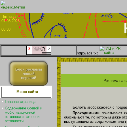
Пятни
07.08.2026
08:38
http://ads.txt
>
Блок рекламы
левый
верхний
Реклама на с
Меню сайта
Главная страница
Болота
изображаются с подра
Содержание боевой и
мобилизационной
Проходимыми
показывают б
готовности, степени
обозначают те, по которым даже о
готовности
выступающим из воды кочкам или г