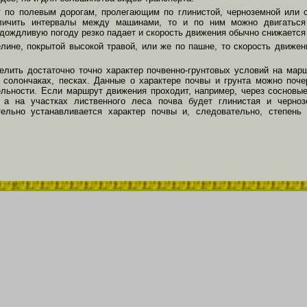
 по полевым дорогам, пролегающим по глинистой, черноземной или с
личить интервалы между машинами, то и по ним можно двигаться 
дождливую погоду резко падает и скорость движения обычно снижается 
лине, покрытой высокой травой, или же по пашне, то скорость движен
елить достаточно точно характер почвенно-грунтовых условий на марш
 солончаках, песках. Данные о характере почвы и грунта можно поч
ельности. Если маршрут движения проходит, например, через сосновые
 а на участках лиственного леса почва будет глинистая и черноз
тельно устанавливается характер почвы и, следовательно, степень