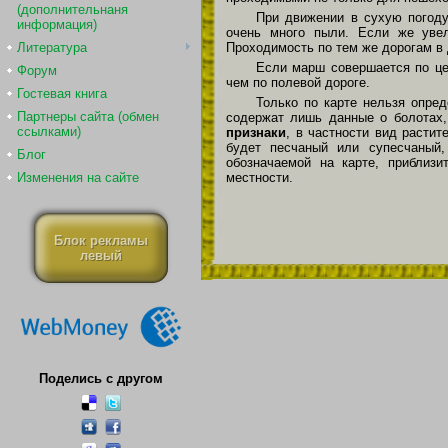
(дополнительнаня
При движении в сухую погоду
информация)
очень много пыли. Если же уве
Проходимость по тем же дорогам в 
Литература
Если марш совершается по це
Форум
чем по полевой дороге.
Гостевая книга
Только по карте нельзя опред
Партнеры сайта (обмен
содержат лишь данные о болотах,
ссылками)
признаки
, в частности вид растит
будет песчаный или супесчаный,
Блог
обозначаемой на карте, приблизи
местности.
Изменения на сайте
Блок рекламы
левый
Поделись с другом