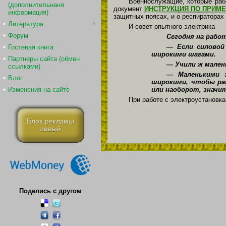
Военнослужащие, которые рабо
(дополнительнаня
документ
ИНСТРУКЦИЯ ПО ПРИМ
информация)
защитных поясах, и о респираторах 
Литература
И совет опытного электрика
Форум
Сегодня на рабо
— Если силовой 
Гостевая книга
широкими шагами.
Партнеры сайта (обмен
— Учили ж мален
ссылками)
— Маленькими э
Блог
широкими, чтобы ран
или наоборот, значи
Изменения на сайте
При работе с электроустановк
Блок рекламы
левый
Поделись с другом