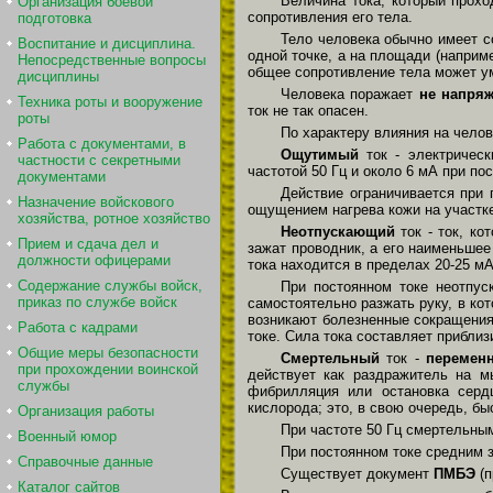
Величина тока, который прохо
Организация боевой
сопротивления его тела.
подготовка
Тело человека обычно имеет с
Воспитание и дисциплина.
одной точке, а на площади (наприм
Непосредственные вопросы
общее сопротивление тела может у
дисциплины
Человека поражает
не напряж
Техника роты и вооружение
ток не так опасен.
роты
По характеру влияния на чело
Работа с документами, в
Ощутимый
ток - электричес
частности с секретными
частотой 50 Гц и около 6 мА при по
документами
Действие ограничивается при
Назначение войскового
ощущением нагрева кожи на участк
хозяйства, ротное хозяйство
Неотпускающий
ток - ток, к
Прием и сдача дел и
зажат проводник, а его наименьше
должности офицерами
тока находится в пределах 20-25 мА
Содержание службы войск,
При постоянном токе неотпус
приказ по службе войск
самостоятельно разжать руку, в ко
возникают болезненные сокращени
Работа с кадрами
токе. Сила тока составляет приблиз
Общие меры безопасности
Смертельный
ток -
переменн
при прохождении воинской
действует как раздражитель на м
службы
фибрилляция или остановка сердц
кислорода; это, в свою очередь, бы
Организация работы
При частоте 50 Гц смертельны
Военный юмор
При постоянном токе средним з
Справочные данные
Существует документ
ПМБЭ
(п
Каталог сайтов