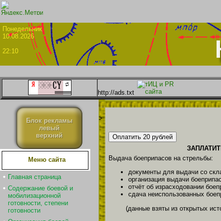
Понедел
10.08.2026
22:10
http://ads.txt
>
Блок рекламы
левый
верхний
ЗАПЛАТИТЬ
Выдача боеприпасов на стрельбы:
Меню сайта
документы для выдачи со скл
Главная страница
организация выдачи боеприпа
отчёт об израсходовании боеп
Содержание боевой и
сдача неиспользованных боеп
мобилизационной
готовности, степени
(данные взяты из открытых ист
готовности