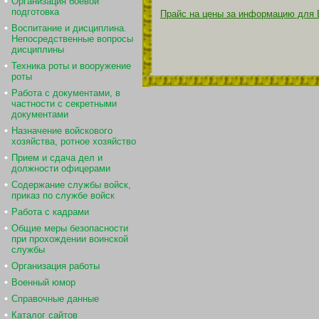
Организация боевой
подготовка
Прайс на цены за информацию для 
Воспитание и дисциплина.
Непосредственные вопросы
дисциплины
Техника роты и вооружение
роты
Работа с документами, в
частности с секретными
документами
Назначение войскового
хозяйства, ротное хозяйство
Прием и сдача дел и
должности офицерами
Содержание службы войск,
приказ по службе войск
Работа с кадрами
Общие меры безопасности
при прохождении воинской
службы
Организация работы
Военный юмор
Справочные данные
Каталог сайтов