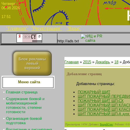
Четве
06.08.2026
17:51
"Главная"
"Регистрация"
"Вход"
http://ads.txt
Блок рекламы
Главная
»
2015
»
Декабрь
»
18
» Доб
левый
верхний
Добавление страниц
Меню сайта
Добавлены страницы:
ПОЖАРНЫЙ ЩИТ
Главная страница
ЩИТ ПОЖАРНЫЙ ПЕРЕДВ
Содержание боевой и
ПОЖАРНЫЙ ЩИТ ЩП-СХ
мобилизационной
ЩИТ ПОЖАРНЫЙ ЩП КЛАС
готовности, степени
ЩИТ ПОЖАРНЫЙ ЩП КЛАС
готовности
ЩИТ ПОЖАРНЫЙ ЩП-А для оч
Организация боевой
подготовка
Просмотров
:
1458
|
Добавил
:
ВещийОлег
|
Рейтинг
:
0.0
/
Воспитание и дисциплина.