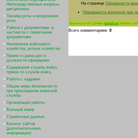
На странице
Обязанности вод
Непосредственные вопросы
дисциплины
Обязанности водителя при п
Техника роты и вооружение
роты
Просмотров
:
455
|
Добавил
:
ВещийОлег
|
Рейтинг
:
0.0
/
0
Работа с документами, в
Всего комментариев
:
0
частности с секретными
документами
Назначение войскового
хозяйства, ротное хозяйство
Прием и сдача дел и
должности офицерами
Содержание службы войск,
приказ по службе войск
Работа с кадрами
Общие меры безопасности
при прохождении воинской
службы
Организация работы
Военный юмор
Справочные данные
Каталог сайтов
(дополнительнаня
информация)