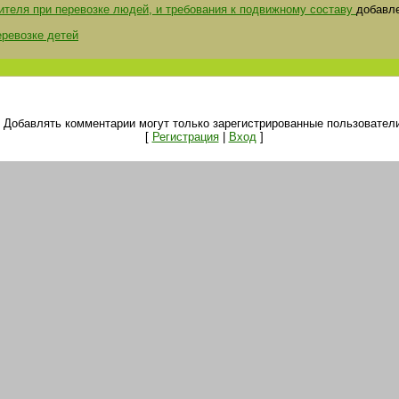
ителя при перевозке людей, и требования к подвижному составу
добавл
еревозке детей
Добавлять комментарии могут только зарегистрированные пользователи
[
Регистрация
|
Вход
]