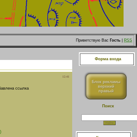
Приветствую Вас
Гость
|
RSS
Форма входа
12:41
Блок рекламы
верхний
бавлена ссылка
правый
Поиск
)