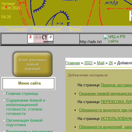
Четве
06.08.2026
04:26
"Главная"
"Регистрация"
"Вход"
http://ads.txt
Блок рекламы
Главная
»
2022
»
Май
»
26
» Добавле
левый
верхний
Добавление материала
Меню сайта
На странице
Порядок экстрен
Оказание первой медицинск
Главная страница
Содержание боевой и
На странице
ПЕРЕВОЗКА ЛИ
мобилизационной
готовности, степени
Обязанности водителя при п
готовности
На странице
ИСПОЛЬЗОВАНИ
Организация боевой
подготовка
Обязанности водителей, нап
Воспитание и дисциплина.