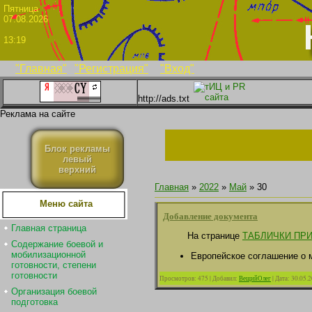
Пятни
07.08.2026
13:19
"Главная"
"Регистрация"
"Вход"
http://ads.txt
Реклама на сайте
Блок рекламы
левый
верхний
Главная
»
2022
»
Май
»
30
Меню сайта
Добавление документа
Главная страница
На странице
ТАБЛИЧКИ ПР
Содержание боевой и
мобилизационной
Европейское соглашение о м
готовности, степени
готовности
Просмотров:
475
|
Добавил:
ВещийОлег
|
Дата:
30.05.
Организация боевой
подготовка