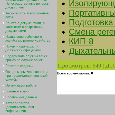
Изолирующи
Непосредственные вопросы
дисциплины
Портативны
Техника роты и вооружение
роты
Подготовка
Работа с документами, в
частности с секретными
Смена реге
документами
Назначение войскового
КИП-8
хозяйства, ротное хозяйство
Прием и сдача дел и
Дыхательн
должности офицерами
Содержание службы войск,
приказ по службе войск
Просмотров
:
849
|
Доб
Работа с кадрами
Общие меры безопасности
Всего комментариев
:
0
при прохождении воинской
службы
Организация работы
Военный юмор
Справочные данные
Каталог сайтов
(дополнительнаня
информация)