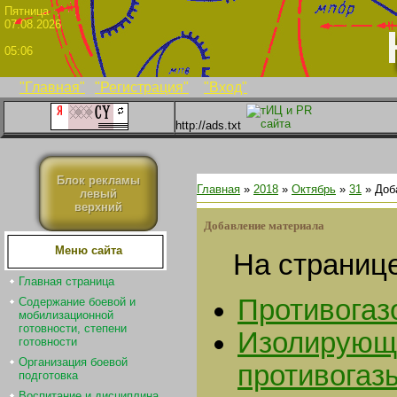
Пятни
07.08.2026
05:06
"Главная"
"Регистрация"
"Вход"
http://ads.txt
Блок рекламы
Главная
»
2018
»
Октябрь
»
31
» Доб
левый
верхний
Добавление материала
Меню сайта
На страниц
Главная страница
Противогаз
Содержание боевой и
мобилизационной
готовности, степени
Изолирующ
готовности
Организация боевой
противогаз
подготовка
Воспитание и дисциплина.