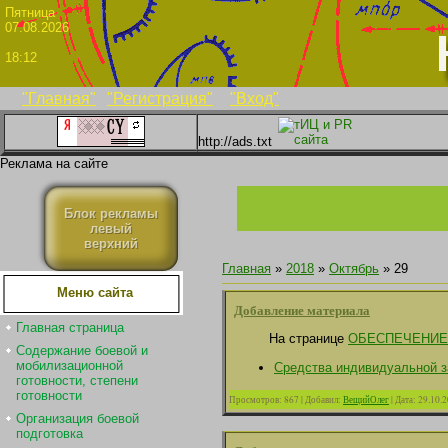
Пятни
07.08.2026
18:12
"Главная"
"Регистрация"
"Вход"
http://ads.txt
Реклама на сайте
Блок рекламы
левый
верхний
Главная
»
2018
»
Октябрь
»
29
Меню сайта
Добавление материала
Главная страница
На странице
ОБЕСПЕЧЕНИЕ
Содержание боевой и
мобилизационной
Средства индивидуальной 
готовности, степени
готовности
Просмотров:
867
|
Добавил:
ВещийОлег
|
Дата:
29.10.
Организация боевой
подготовка