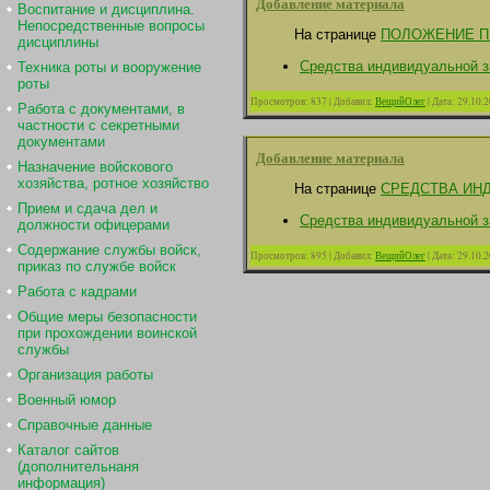
Добавление материала
Воспитание и дисциплина.
Непосредственные вопросы
На странице
ПОЛОЖЕНИЕ П
дисциплины
Средства индивидуальной 
Техника роты и вооружение
роты
Просмотров:
837
|
Добавил:
ВещийОлег
|
Дата:
29.10.
Работа с документами, в
частности с секретными
документами
Добавление материала
Назначение войскового
хозяйства, ротное хозяйство
На странице
СРЕДСТВА ИН
Прием и сдача дел и
Средства индивидуальной 
должности офицерами
Содержание службы войск,
Просмотров:
895
|
Добавил:
ВещийОлег
|
Дата:
29.10.
приказ по службе войск
Работа с кадрами
Общие меры безопасности
при прохождении воинской
службы
Организация работы
Военный юмор
Справочные данные
Каталог сайтов
(дополнительнаня
информация)