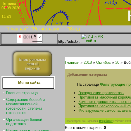
Пятни
07.08.2026
14:40
"Главная"
"Регистрация"
"Вход"
http://ads.txt
Блок рекламы
Главная
»
2018
»
Октябрь
»
30
» Доб
левый
верхний
Добавление материала
Меню сайта
На странице
Фильтрующие пр
Гражданские противогазы
Главная страница
Противогаз масочный коробч
Содержание боевой и
Комплект дополнительного п
мобилизационной
Противогаз бескоробочный 
готовности, степени
Фильтрующие самоспасател
готовности
Организация боевой
Просмотров
:
882
|
Добавил
:
ВещийОлег
|
Рейтинг
:
0.0
/
0
подготовка
Всего комментариев
:
0
Воспитание и дисциплина.