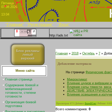
Пятни
07.08.2026
13:04
"Главная"
"Регистрация"
"Вход"
http://ads.txt
Блок рекламы
Главная
»
2018
»
Октябрь
»
7
» Доба
левый
верхний
Добавление материала
Меню сайта
На странице
Физические фак
Микроклимат
Главная страница
Влияние шумов и вибрации н
Содержание боевой и
Влияние силы тяжести, веса
мобилизационной
ДЕЙСТВИЕ ЭЛЕКТРИЧЕСКО
готовности, степени
Влияние освещения и излуче
готовности
Организация боевой
Просмотров
:
873
|
Добавил
:
ВещийОлег
|
Рейтинг
:
0.0
/
0
подготовка
Всего комментариев
:
0
Воспитание и дисциплина.