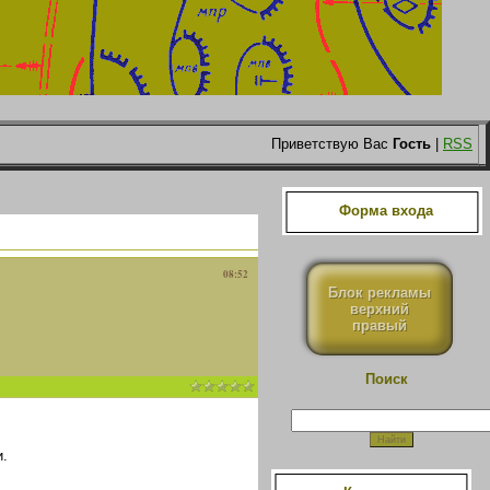
Приветствую Вас
Гость
|
RSS
Форма входа
08:52
Блок рекламы
верхний
правый
Поиск
.