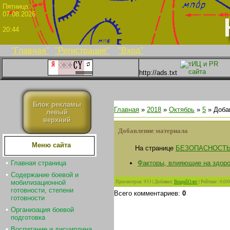
Пятни
07.08.2026
20:44
"Главная"
"Регистрация"
"Вход"
http://ads.txt
Блок рекламы
Главная
»
2018
»
Октябрь
»
5
» Доба
левый
верхний
Добавление материала
Меню сайта
На странице
БЕЗОПАСНОСТ
Факторы, влияющие на здор
Главная страница
Содержание боевой и
Просмотров
:
933
|
Добавил
:
ВещийОлег
|
Рейтинг
:
0.0
/
0
мобилизационной
готовности, степени
Всего комментариев
:
0
готовности
Организация боевой
подготовка
Воспитание и дисциплина.