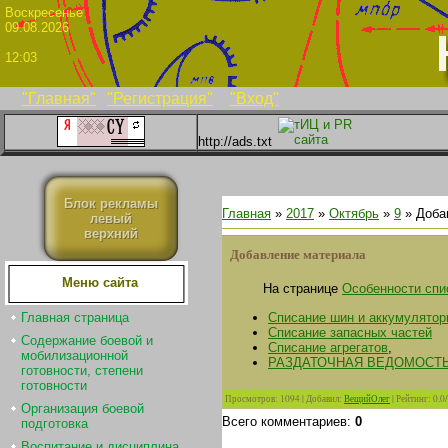
Воскрес
09.08.2026
12:03
"Главная"
"Регистрация"
"Вход"
http://ads.txt
Блок рекламы
Главная
»
2017
»
Октябрь
»
9
» Доба
левый
верхний
Добавление материала
Меню сайта
На странице
Особенности спи
Списание шин и аккумулятор
Главная страница
Списание запасных частей
Содержание боевой и
Списание агрегатов
,
мобилизационной
РАЗДАТОЧНАЯ ВЕДОМОСТ
готовности, степени
готовности
Просмотров
:
1094
|
Добавил
:
ВещийОлег
|
Рейтинг
:
0.0
/
Организация боевой
Всего комментариев
:
0
подготовка
Воспитание и дисциплина.